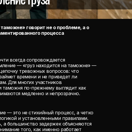
таможне» говорит не о проблеме, а о
ламентированного процесса
чти всегда сопровождается
мление — «груз находится на таможне» —
 цепочку тревожных вопросов: что
 займет времени и не приведет ли
ам. Для многих участников
 таможня по-прежнему выглядит как
нимаются медленно и непрозрачно.
е — это не стихийный процесс, а четко
логикой и установленными правилами.
, а большинство задержек объясняются
имание того, как именно работает