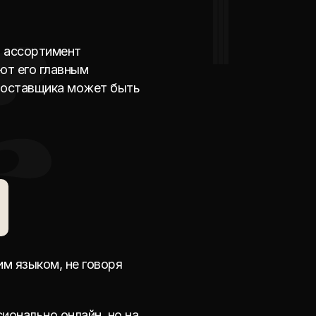
й ассортимент
ют его главным
поставщика может быть
им языком, не говоря
ионально онлайн, но на