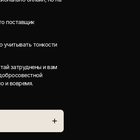
то поставщик
о учитывать тонкости
итай затруднены и вам
 добросовестной
о и вовремя.
+
оваров из Китая в