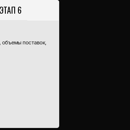
тветствует всем вашим
ганизации доставки – вы
ЭТАП 6
олный контроль на
, объемы поставок,