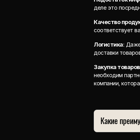
деле это посред
Качество проду
соответствует в
Логистика
: Даж
доставки товаров
Закупка товаров
необходим партн
компании, котора
Какие преим
Мы – компания, к