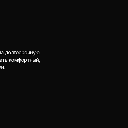
на долгосрочную
дать комфортный,
и.